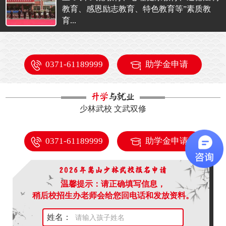
教育、感恩励志教育、特色教育等”素质教
育...
0371-61189999
助学金申请
少林武校 文武双修
0371-61189999
助学金申请
温馨提示：请正确填写信息，
稍后校招生办老师会给您回电话和发放资料。
姓名：