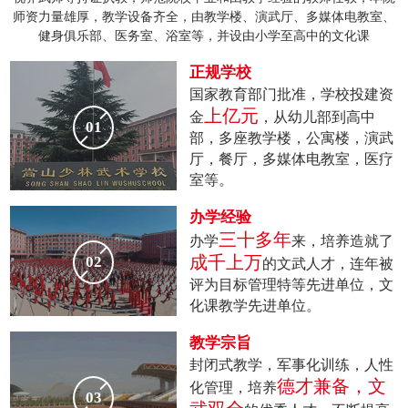
师资力量雄厚，教学设备齐全，由教学楼、演武厅、多媒体电教室、
健身俱乐部、医务室、浴室等，并设由小学至高中的文化课
正规学校
国家教育部门批准，学校投建资
上亿元
金
，从幼儿部到高中
01
部，多座教学楼，公寓楼，演武
厅，餐厅，多媒体电教室，医疗
室等。
办学经验
三十多年
办学
来，培养造就了
成千上万
02
的文武人才，连年被
评为目标管理特等先进单位，文
化课教学先进单位。
教学宗旨
封闭式教学，军事化训练，人性
德才兼备，文
化管理，培养
03