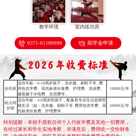
教学环境
室内练功房
0371-61189999
助学金申请
适合年龄：6-18周岁孩子，洗衣服、刷鞋子等...费
全托班
用包含学费、高托标准伙食费、护理费、洗澡费、
19800元/年
服装被子水电费、住宿费等...
适合年龄：4-6周岁的孩子，配备有专业生活老师照
幼儿特
顾生活（如：洗衣服、刷鞋子等..费用包含学费、高
26800元/年
护班
托标准伙食费、护理费等...
特别提醒：本校不授权任何个人代收学费及其他一切费用，
在经过家长和学生实地考察，并满意后，费用统一交给财务