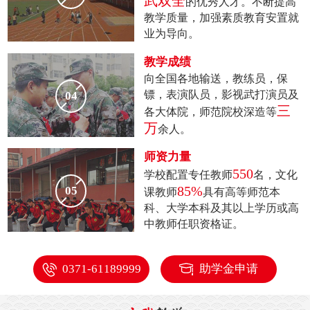
武双全
的优秀人才。不断提高
教学质量，加强素质教育安置就
业为导向。
教学成绩
向全国各地输送，
教练员，保
镖，表演队员，影视武打演员及
04
三
各大体院，
师范院校深造等
万
余人。
师资力量
550
学校配置专任教师
名，文化
85%
05
课教师
具有高等师范本
科、大学本科及其以上学历或高
中教师任职资格证。
0371-61189999
助学金申请